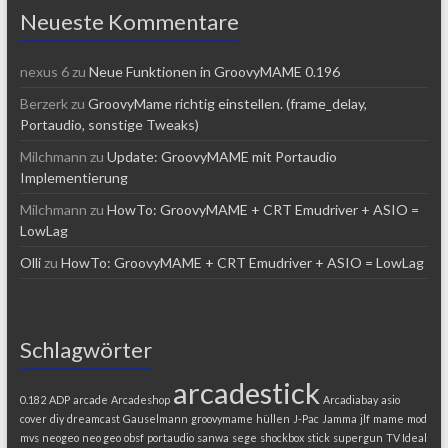
Neueste Kommentare
nexus 6
zu
Neue Funktionen in GroovyMAME 0.196
Berzerk
zu
GroovyMame richtig einstellen. (frame_delay,
Portaudio, sonstige Tweaks)
Milchmann
zu
Update: GroovyMAME mit Portaudio
Implementierung
Milchmann
zu
HowTo: GroovyMAME + CRT Emudriver + ASIO =
LowLag
Olli
zu
HowTo: GroovyMAME + CRT Emudriver + ASIO = LowLag
Schlagwörter
arcadestick
0.182
ADP
arcade
Arcadeshop
Arcadiabay
asio
cover
diy
dreamcast
Gauselmann
groovymame
hüllen
J-Pac
Jamma
jlf
mame
mod
mvs
neogeo
neo geo
obsf
portaudio
sanwa
sege
shockbox
stick
supergun
TV Ideal