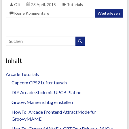
Olli
23 April, 2015
Tutorials
Keine Kommentare
Weiterlesen
Inhalt
Arcade Tutorials
Capcom CPS2 Lüfter tausch
DIY Arcade Stick mit UPCB Platine
GroovyMame richtig einstellen
HowTo: Arcade Frontend AttractMode für
GroovyMAME
HowTo: GroovyMAME + CRTEmu Driver + ASIO =