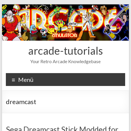
Zum
Inhalt
wechseln
arcade-tutorials
Your Retro Arcade Knowledgebase
Menü
dreamcast
Sega Dreamcast Stick Modded for