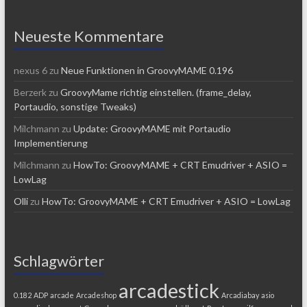
Neueste Kommentare
nexus 6
zu
Neue Funktionen in GroovyMAME 0.196
Berzerk
zu
GroovyMame richtig einstellen. (frame_delay,
Portaudio, sonstige Tweaks)
Milchmann
zu
Update: GroovyMAME mit Portaudio
Implementierung
Milchmann
zu
HowTo: GroovyMAME + CRT Emudriver + ASIO =
LowLag
Olli
zu
HowTo: GroovyMAME + CRT Emudriver + ASIO = LowLag
Schlagwörter
arcadestick
0.182
ADP
arcade
Arcadeshop
Arcadiabay
asio